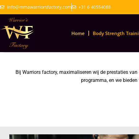
Skip
info@mmawarriorsfactory.com
+31 6 40554088
to
content
Home
Body Strength Train
Bij Warriors factory, maximaliseren wij de prestaties va
programma, en we bieden tw